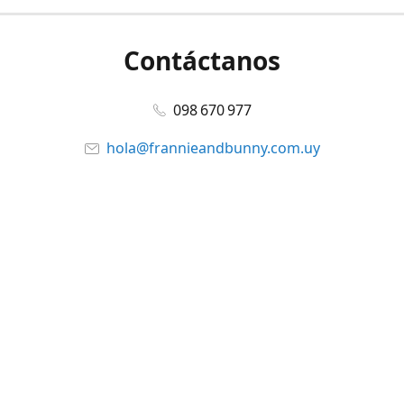
Contáctanos
098 670 977
hola@frannieandbunny.com.uy
Facebook
@frannieandbunny
Compartir
Compartir
Pin